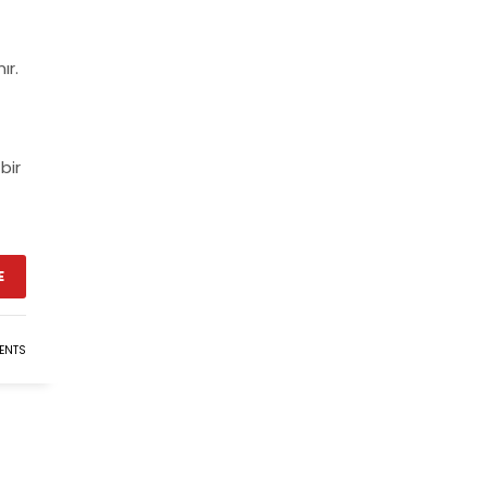
ır.
bir
E
ENTS