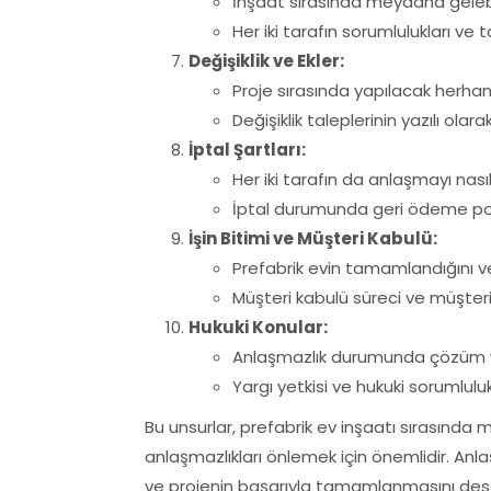
İnşaat sırasında meydana gelebi
Her iki tarafın sorumlulukları ve t
Değişiklik ve Ekler:
Proje sırasında yapılacak herhang
Değişiklik taleplerinin yazılı olar
İptal Şartları:
Her iki tarafın da anlaşmayı nası
İptal durumunda geri ödeme poli
İşin Bitimi ve Müşteri Kabulü:
Prefabrik evin tamamlandığını ve
Müşteri kabulü süreci ve müşteri
Hukuki Konular:
Anlaşmazlık durumunda çözüm yo
Yargı yetkisi ve hukuki sorumluluk
Bu unsurlar, prefabrik ev inşaatı sırasında m
anlaşmazlıkları önlemek için önemlidir. Anla
ve projenin başarıyla tamamlanmasını deste