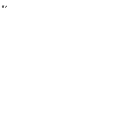
k ev
k