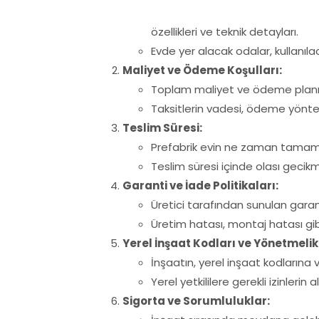
özellikleri ve teknik detayları.
Evde yer alacak odalar, kullanılac
Maliyet ve Ödeme Koşulları:
Toplam maliyet ve ödeme planı
Taksitlerin vadesi, ödeme yöntem
Teslim Süresi:
Prefabrik evin ne zaman tamaml
Teslim süresi içinde olası gecik
Garanti ve İade Politikaları:
Üretici tarafından sunulan garan
Üretim hatası, montaj hatası gib
Yerel İnşaat Kodları ve Yönetmelik
İnşaatın, yerel inşaat kodlarına
Yerel yetkililere gerekli izinlerin
Sigorta ve Sorumluluklar: