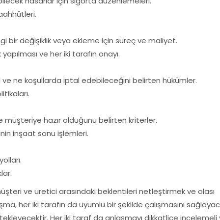
lecek hasarlar için sigorta düzenlemeleri.
aahhütleri.
i bir değişiklik veya ekleme için süreç ve maliyet.
ak yapılması ve her iki tarafın onayı.
l ve ne koşullarda iptal edebileceğini belirten hükümler.
tikaları.
 müşteriye hazır olduğunu belirten kriterler.
nin inşaat sonu işlemleri.
lları.
lar.
üşteri ve üretici arasındaki beklentileri netleştirmek ve olası
şma, her iki tarafın da uyumlu bir şekilde çalışmasını sağlaya
kleyecektir. Her iki taraf da anlaşmayı dikkatlice incelemeli