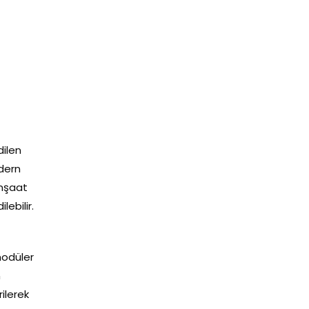
dilen
odern
inşaat
lebilir.
 modüler
n
ilerek