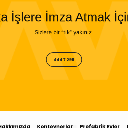
ka İşlere İmza Atmak İç
Sizlere bir “tık” yakınız.
444 7 298
Hakkımızda
Konteynerlar
Prefabrik Evler