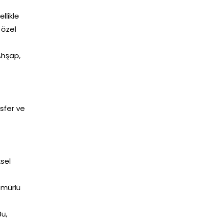
ellikle
 özel
 Ahşap,
osfer ve
sel
 ömürlü
Bu,