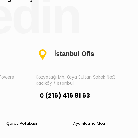
 edin
İstanbul Ofis
 Towers
Kozyatağı Mh. Kaya Sultan Sokak No:3
Kadıköy / İstanbul
0 (216) 416 81 63
Çerez Politikası
Aydınlatma Metni