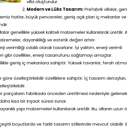
villa oluşturulur.
Modern ve Lüks Tasarım:
Prefabrik villalar, gen
 Temiz hatlar, büyük pencereler, geniş açık plan iç mekanlar ve
ndir.
llalar genellikle yüksek kaliteli malzemeler kullanılarak üretilir.
lzemeler, dayanıklılığı ve estetik değeri artırır.
i verimliliği odaklı olarak tasarlanır. İyi yalıtım, enerji verimli
 gibi özellikler, enerji tasarrufunu sağlamayı amaçlar.
ellikle geniş iç mekanlara sahiptir. Yüksek tavanlar, ferah atm
göre özelleştirilebilir özelliklere sahiptir. İç tasarım detayları,
eştirilebilir.
ler parçaların fabrikada önceden üretilmesi nedeniyle gelenek
daha kısa bir inşaat süresi sunar.
dayanıklı yapı malzemeleri kullanılarak üretilir. Bu, villanın uzun
 çeşitli boyutlarda ve farklı tasarım stillerinde mevcut olabilir. 