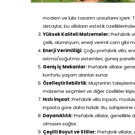
modern ve lüks tasarım unsurlarını içerir.
detaylar, bu villaların estetik özelliklerinde
Yüksek Kaliteli Malzemeler:
Prefabrik vi
çelik, alüminyum, enerji verimli cam gibi ma
Enerji Verimliliği:
Çoğu prefabrik villa, enerj
ısıtma/soğutma sistemleri, güneş panelleri
Geniş İç Mekanlar:
Prefabrik villalar gen
konforlu yaşam alanları sunar.
Özelleştirilebilirlik:
Müşterinin taleplerine 
malzeme seçimleri ve diğer özellikler kişisell
Hızlı İnşaat:
Prefabrik villa inşaatı, modü
inşaata göre daha hızlıdır. Bu, sahiplerine 
Dayanıklılık:
Prefabrik villalar, genellikle 
olmasını sağlar.
Çeşitli Boyut ve Stiller:
Prefabrik villalar,